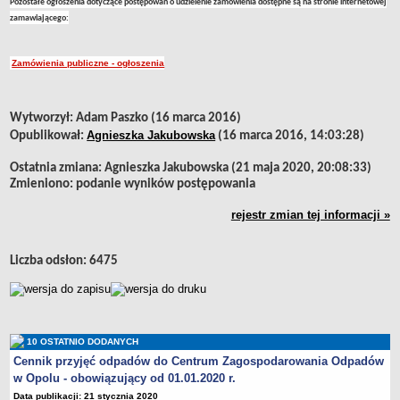
Pozostałe ogłoszenia dotyczące postępowań o udzielenie zamówienia dostępne są na stronie internetowej
Targowiska Miejskie
zamawiającego:
Cmentarze Komunalne
Spółka - ogólne
Zamówienia publiczne - ogłoszenia
Strefa Płatnego Parkowania w Opolu
REJESTRY, EWIDENCJE, ARCHIWA
metryczka
ZASADY UDOSTĘPNIANIA INFORMACJI
Wytworzył:
Adam Paszko (16 marca 2016)
PROJEKTY
Agnieszka Jakubowska
Opublikował:
(16 marca 2016, 14:03:28)
Ostatnia zmiana:
Agnieszka Jakubowska (21 maja 2020, 20:08:33)
Zmieniono:
podanie wyników postępowania
rejestr zmian tej informacji »
Liczba odsłon:
6475
10 OSTATNIO DODANYCH
Cennik przyjęć odpadów do Centrum Zagospodarowania Odpadów
w Opolu - obowiązujący od 01.01.2020 r.
Data publikacji: 21 stycznia 2020