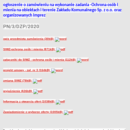
Godziny pracy
ogłoszenie o zamówieniu na wykonanie zadania -Ochrona osób i
Przedmiot działalności
mienia na obiektach i terenie Zakładu Komunalnego Sp. z o.o. oraz
organizowanych imprez
Przetwarzanie danych osobowych
ORGANY SPÓŁKI
PN/3/DZP/2020
Zgromadzenie Wspólników
Rada Nadzorcza
opis przedmiotu zamówienia (30kB)
Zarząd Spółki
SIWZ-ochrona osób i mienia (871kB)
INFORMACJE O MAJĄTKU
Kapitały własne
załączniki do SIWZ - ochrona osób i mienia (112kB)
Majątek Spółki
projekt umowy - zał. nr 3 (164kB)
INFORMACJE DLA KLIENTA
Regulaminy usług i instrukcje
zmiana SIWZ (78kB)
Cenniki
wyjaśnienie (636kB)
Numery kont bankowych
Sposób przyjmowania i załatwiania spraw
Informacja z otwarcia ofert (1038kB)
ZAMÓWIENIA PUBLICZNE
Zawiadomienie o wyborze oferty (1005kB)
NABÓR NA WOLNE STANOWISKA
KONTROLE W ZAKŁADZIE KOMUNALNYM SP. Z O. O.
Zakład Zagospodarowania Odpadów