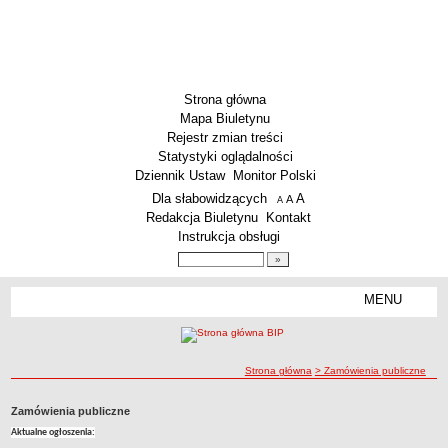
Strona główna
Mapa Biuletynu
Rejestr zmian treści
Statystyki oglądalności
Dziennik Ustaw
Monitor Polski
Menu dodatkowe
Dla słabowidzących
A
powiększ czcionkę
A
standardowy rozmiar czcionki
A
pomniejsz czcionkę
Redakcja Biuletynu
Kontakt
Instrukcja obsługi
Wyszukiwarka artykułów
Szukaj
MENU
Menu
INFORMACJE PODSTAWOWE
Siedziba Spółki i jej poszczególne działy
ścieżka nawigacji
Strona główna
> Zamówienia publiczne
Status prawny
Tryb działania
Zamówienia publiczne
Struktura organizacyjna Spółki
Aktualne ogłoszenia: